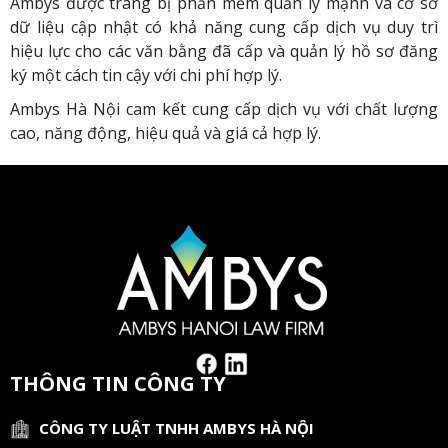
Ambys được trang bị phần mềm quản lý mạnh và cơ sở
dữ liệu cập nhật có khả năng cung cấp dịch vụ duy trì
hiệu lực cho các văn bằng đã cấp và quản lý hồ sơ đăng
ký một cách tin cậy với chi phí hợp lý.
Ambys Hà Nội cam kết cung cấp dịch vụ với chất lượng
cao, năng động, hiệu quả và giá cả hợp lý.
THÔNG TIN CÔNG TY
CÔNG TY LUẬT TNHH AMBYS HÀ NỘI