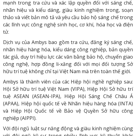
mạnh trong tra cứu và xác lập quyền đối với sáng chế,
nhãn hiệu và kiểu dáng, giàu kinh nghiệm trong, soạn
thảo và viết bản mô tả và yêu cầu bảo hộ sáng chế trong
các lĩnh vực công nghệ sinh học, cơ khí, hóa học và điện
tử.
Dịch vụ của Ambys bao gồm tra cứu, đăng ký sáng chế,
nhãn hiệu hàng hóa, kiểu dáng công nghiệp, bản quyền
tác giả, duy trì hiệu lực các văn bằng bảo hộ, chuyển giao
công nghệ, hợp đồng li-xăng đối với mọi đối tượng Sở
hữu trí tuệ không chỉ tại Việt Nam mà trên toàn thế giới.
Ambys
là thành viên của các Hiệp hội nghề nghiệp sau:
Hội Sở hữu trí tuệ Việt Nam (VIPA), Hiệp Hội Sở hữu trí
tuệ ASEAN (ASEAN-IPA), Hiệp Hội Sáng Chế Châu Á
(APAA), Hiệp hội quốc tế về Nhãn hiệu hàng hóa (INTA)
và Hiệp Hội Quốc tế về Bảo vệ Quyền Sở hữu công
nghiệp (AIPPI).
Với đội ngũ luật sư năng động và giàu kinh nghiệm cùng
với đội ngũ kỹ sư trong nhiều lĩnh vực kỹ thuật khác