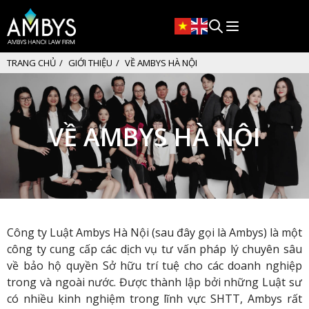
TRANG CHỦ
GIỚI THIỆU
VỀ AMBYS HÀ NỘI
VỀ AMBYS HÀ NỘI
Công ty Luật Ambys Hà Nội (sau đây gọi là Ambys) là một
công ty cung cấp các dịch vụ tư vấn pháp lý chuyên sâu
về bảo hộ quyền Sở hữu trí tuệ cho các doanh nghiệp
trong và ngoài nước. Được thành lập bởi những Luật sư
có nhiều kinh nghiệm trong lĩnh vực SHTT, Ambys rất